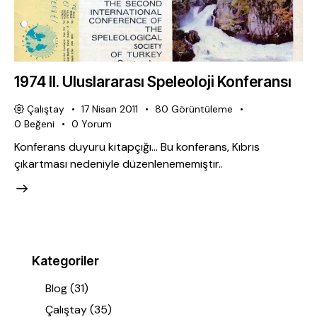
1974 II. Uluslararası Speleoloji Konferansı
Çalıştay
17 Nisan 2011
80
Görüntüleme
0
Beğeni
0
Yorum
Konferans duyuru kitapçığı... Bu konferans, Kıbrıs
çıkartması nedeniyle düzenlenememiştir..
Kategoriler
Blog
(31)
Çalıştay
(35)