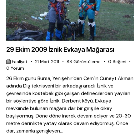
29 Ekim 2009 İznik Evkaya Mağarası
Faaliyet
21 Mart 2011
88
Görüntüleme
0
Beğeni
0
Yorum
26 Ekim günü Bursa, Yenişehir’den Cem’in Cüneyt Akman
adında Diş teknisyeni bir arkadaşı aradı. İznik ve
çevresinde köstebek gibi çalışan definecilerden yayılan
bir söylentiye göre İznik, Derbent köyü, Evkaya
mevkiinde bulunan mağara dar bir giriş ile dikey
başlıyormuş. Döne döne inerek devam ediyor ve 20-30
metre derinlikte yatay olarak devam ediyormuş. Önce
dar, zamanla genişleyen…