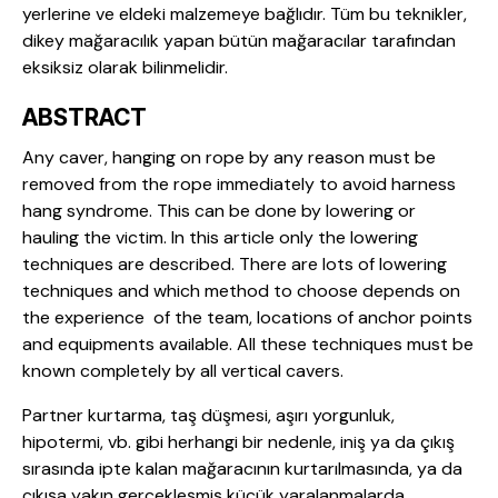
yerlerine ve eldeki malzemeye bağlıdır. Tüm bu teknikler,
dikey mağaracılık yapan bütün mağaracılar tarafından
eksiksiz olarak bilinmelidir.
ABSTRACT
Any caver, hanging on rope by any reason must be
removed from the rope immediately to avoid harness
hang syndrome. This can be done by lowering or
hauling the victim. In this article only the lowering
techniques are described. There are lots of lowering
techniques and which method to choose depends on
the experience of the team, locations of anchor points
and equipments available. All these techniques must be
known completely by all vertical cavers.
Partner kurtarma, taş düşmesi, aşırı yorgunluk,
hipotermi, vb. gibi herhangi bir nedenle, iniş ya da çıkış
sırasında ipte kalan mağaracının kurtarılmasında, ya da
çıkışa yakın gerçekleşmiş küçük yaralanmalarda