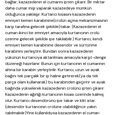
bağlar, kazazedenin el cumarını ipten çıkarır. Bir miktar
daha cumar inişi yaparak kazazedeye mümkün
olduğunca yaklaşır. Kurtarıcı kısasını kazazedenin
emniyet kemeri karabinine(crolün açma mekanizmasının
karşı tarafına gelecek şekilde)takar. (Kazazedenin el
cumarı ikinci bir emniyet amacıyla kurtarıcının crolü
üzerine gelecek şekilde ipe takılabilir.) Kurtarıcı, kendi
emniyet kemeri karabinine desendör ve sürtünme
karabinini yerleştirir. Bundan sonra kazazedenin
yükünün kurtarıcıya aktarılması amacıyla karşıt-denge
düzeneği hazırlanır. Bunun için kurtarıcının el cumarının
altına bir karabin yerleştirilir. Kurtarıcı, uzun ve ayak
bağını tek parçalık bir ip haline getirerek(ya da tek
parça olanı kullanarak) bu karabinden geçiririr ve ayak
bağında yükselerek kazazedenin crolünü ipten çıkarır.
Kazazedenin ağırlığı kurtarıcının kısası üzerinde kalmış
olur. Kurtarıcı desendörünü ipe takar ve kilit atar.
(desendör kurtarıcının crolüne olabildiğince yakın
takılmalıdır)Yine kullanıldıysa kazazedenin el cumarı