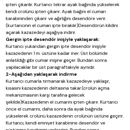
ipten çıkarılır. Kurtarıcı tekrar ayak bağında yükselerek
kendi crolünü ipten çıkarır. Ayak bağını el cumarı
karabininden çıkarır ve ağırlığını desendöre verir.
(kurtarıcının el cumarı ipte bırakılır)Desendörün kilidini
açarak kazazedeyi aşağıya indirir.
Gergin ipte desendör inişiyle yaklaşarak:
Kurtarıcı yukarıdan gergin ipte desendör inişiyle
kazazedenin 1 m. üstüne kadar iner. Üst bölümde
anlatıldığı gibi cumar inişine geçer. Bundan sonra
yapılacaklar bir üst paragraftakiyle aynıdır.
2-Aşağıdan yaklaşarak indirme
Kurtarıcı cumarla tırmanarak kazazedeye yaklaşır,
kısasını kazazedenin deltasına takar.(crolün açma
mekanizmasının karşı tarafına gelecek
şekilde)Kazazedenin el cumarını ipten çıkarır. Kurtarıcı
önce el cumarını, daha sonra da ayak bağında
yükselerek crolünü kazazedenin crolünün üstüne geçirir.
Kurtarıcı, kendi emniyet karabinine desendör ve
sürtünme karabinini yerleştirir. Bundan sonra