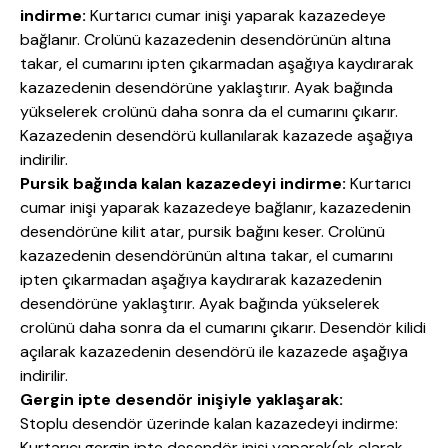
indirme:
Kurtarıcı cumar inişi yaparak kazazedeye
bağlanır. Crolünü kazazedenin desendörünün altına
takar, el cumarını ipten çıkarmadan aşağıya kaydırarak
kazazedenin desendörüne yaklaştırır. Ayak bağında
yükselerek crolünü daha sonra da el cumarını çıkarır.
Kazazedenin desendörü kullanılarak kazazede aşağıya
indirilir.
Pursik bağında kalan kazazedeyi indirme:
Kurtarıcı
cumar inişi yaparak kazazedeye bağlanır, kazazedenin
desendörüne kilit atar, pursik bağını keser. Crolünü
kazazedenin desendörünün altına takar, el cumarını
ipten çıkarmadan aşağıya kaydırarak kazazedenin
desendörüne yaklaştırır. Ayak bağında yükselerek
crolünü daha sonra da el cumarını çıkarır. Desendör kilidi
açılarak kazazedenin desendörü ile kazazede aşağıya
indirilir.
Gergin ipte desendör inişiyle yaklaşarak:
Stoplu desendör üzerinde kalan kazazedeyi indirme:
Kurtarıcı gergin ipte desendör inişi yaparak(ek olarak