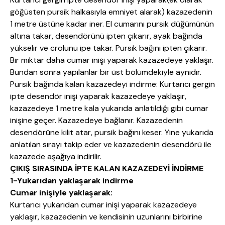
göğüsten pursik halkasıyla emniyet alarak) kazazedenin
1 metre üstüne kadar iner. El cumarını pursik düğümünün
altına takar, desendörünü ipten çıkarır, ayak bağında
yükselir ve crolünü ipe takar. Pursik bağını ipten çıkarır.
Bir miktar daha cumar inişi yaparak kazazedeye yaklaşır.
Bundan sonra yapılanlar bir üst bölümdekiyle aynıdır.
Pursik bağında kalan kazazedeyi indirme: Kurtarıcı gergin
ipte desendör inişi yaparak kazazedeye yaklaşır,
kazazedeye 1 metre kala yukarıda anlatıldığı gibi cumar
inişine geçer. Kazazedeye bağlanır. Kazazedenin
desendörüne kilit atar, pursik bağını keser. Yine yukarıda
anlatılan sırayı takip eder ve kazazedenin desendörü ile
kazazede aşağıya indirilir.
ÇIKIŞ SIRASINDA İPTE KALAN KAZAZEDEYİ İNDİRME
1-Yukarıdan yaklaşarak indirme
Cumar inişiyle yaklaşarak:
Kurtarıcı yukarıdan cumar inişi yaparak kazazedeye
yaklaşır, kazazedenin ve kendisinin uzunlarını birbirine