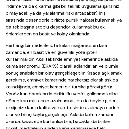
indirme ya da çıkarma gibi bir teknik uygulama şansınız
olmayacak ya da yaralanma riski artacaktır) İniş
sırasında desendörle birlikte pursik halkası kullanmak ya
da tek başına stoplu desendör kullanmak bu ek
önlemlerden en basit ve kolay olanlarıdır.
Herhangi bir nedenle ipte kalan mağaracı, en kısa
zamanda, en basit ve en güvenilir yolla ipten
kurtarılmalıdır. Aksi taktirde emniyet kemerinde askıda
kalma sendromu (EKAKS) olarak adlandırılan ve ölümle
sonuçlanabilen bir olay gerçekleşebilir. Kısaca açıklamak
gerekirse, emniyet kemerinde hareketsiz olarak askıda
kalındığında, emniyet kemeri bir turnike görevi görür.
Venöz kan bacaklarda birikir. Bu venöz göllenme kalbe
dönen kan miktarının azalmasına , bu da beyine giden
oksijenize kanın kalite ve kantitesinde azalmaya neden
olur ve bilinç kaybı gerçekleşir. Askıda kalma zamanı
uzarsa, kazazede kurtarılsa bile, bacaklarda biriken
toksik maddelerin aniden kana karışmasıyla kalp