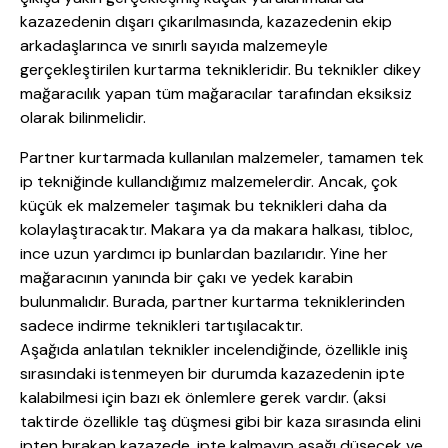
kazazedenin dışarı çıkarılmasında, kazazedenin ekip
arkadaşlarınca ve sınırlı sayıda malzemeyle
gerçekleştirilen kurtarma teknikleridir. Bu teknikler dikey
mağaracılık yapan tüm mağaracılar tarafından eksiksiz
olarak bilinmelidir.
Partner kurtarmada kullanılan malzemeler, tamamen tek
ip tekniğinde kullandığımız malzemelerdir. Ancak, çok
küçük ek malzemeler taşımak bu teknikleri daha da
kolaylaştıracaktır. Makara ya da makara halkası, tibloc,
ince uzun yardımcı ip bunlardan bazılarıdır. Yine her
mağaracının yanında bir çakı ve yedek karabin
bulunmalıdır. Burada, partner kurtarma tekniklerinden
sadece indirme teknikleri tartışılacaktır.
Aşağıda anlatılan teknikler incelendiğinde, özellikle iniş
sırasındaki istenmeyen bir durumda kazazedenin ipte
kalabilmesi için bazı ek önlemlere gerek vardır. (aksi
taktirde özellikle taş düşmesi gibi bir kaza sırasında elini
ipten bırakan kazazede, ipte kalmayıp aşağı düşecek ve