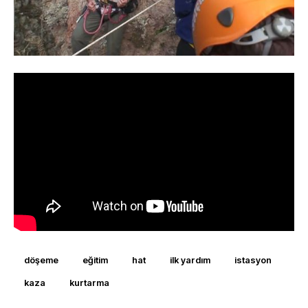
döşeme
eğitim
hat
ilk yardım
istasyon
kaza
kurtarma