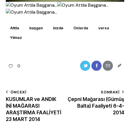
Attila
başgan
bizde
Onlarda
varsa
Yılmaz
0
ÖNCEKI
SONRAKI
KUSUMLAR ve ANDIK
Çepni Mağarası (Gümüş
İNİ MAĞARASI
Balta) Faaliyeti 6-4-
ARAŞTIRMA FAALİYETİ
2014
23 MART 2014