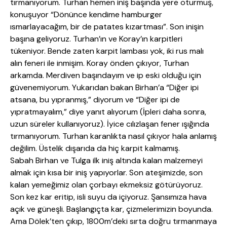
tırmanıyorum. Turhan hemen iniş başında yere oturmuş,
konuşuyor “Dönünce kendime hamburger
ısmarlayacağım, bir de patates kızartması”. Son inişin
başına geliyoruz. Turhan’ın ve Koray’ın karpitleri
tükeniyor. Bende zaten karpit lambası yok, iki rus malı
alın feneri ile inmişim. Koray önden çıkıyor, Turhan
arkamda. Merdiven başındayım ve ip eski olduğu için
güvenemiyorum. Yukarıdan bakan Birhan’a “Diğer ipi
atsana, bu yıpranmış,” diyorum ve “Diğer ipi de
yıpratmayalım,” diye yanıt alıyorum (İpleri daha sonra,
uzun süreler kullanıyoruz). İyice cılızlaşan fener ışığında
tırmanıyorum. Turhan karanlıkta nasıl çıkıyor hala anlamış
değilim. Üstelik dışarıda da hiç karpit kalmamış.
Sabah Birhan ve Tulga ilk iniş altında kalan malzemeyi
almak için kısa bir iniş yapıyorlar. Son ateşimizde, son
kalan yemeğimiz olan çorbayı ekmeksiz götürüyoruz.
Son kez kar eritip, isli suyu da içiyoruz. Şansımıza hava
açık ve güneşli. Başlangıçta kar, çizmelerimizin boyunda.
Ama Dölek’ten çıkıp, 1800m’deki sırta doğru tırmanmaya