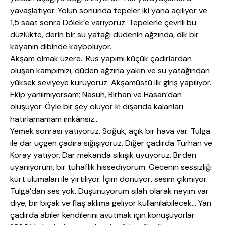
yavaşlatıyor. Yolun sonunda tepeler iki yana açılıyor ve
1,5 saat sonra Dölek’e varıyoruz. Tepelerle çevrili bu
düzlükte, derin bir su yatağı düdenin ağzında, dik bir
kayanın dibinde kayboluyor.
Akşam olmak üzere.. Rus yapımı küçük çadırlardan
oluşan kampımızı, düden ağzına yakın ve su yatağından
yüksek seviyeye kuruyoruz. Akşamüstü ilk giriş yapılıyor.
Ekip yanılmıyorsam; Nasuh, Birhan ve Hasan’dan
oluşuyor. Öyle bir şey oluyor ki dışarıda kalanları
hatırlamamam imkânsız…
Yemek sonrası yatıyoruz. Soğuk, açık bir hava var. Tulga
ile dar üçgen çadıra sığışıyoruz. Diğer çadırda Turhan ve
Koray yatıyor. Dar mekanda sıkışık uyuyoruz. Birden
uyanıyorum, bir tuhaflık hissediyorum. Gecenin sessizliği
kurt ulumaları ile yırtılıyor. İçim donuyor, sesim çıkmıyor.
Tulga’dan ses yok. Düşünüyorum silah olarak neyim var
diye; bir bıçak ve flaş aklıma geliyor kullanılabilecek… Yan
çadırda abiler kendilerini avutmak için konuşuyorlar