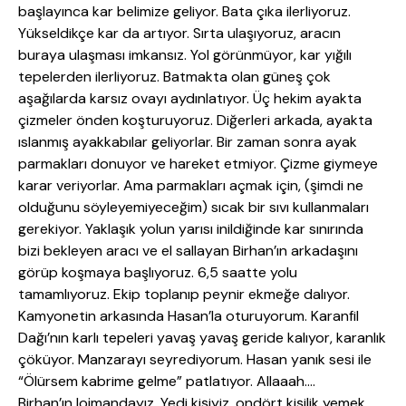
başlayınca kar belimize geliyor. Bata çıka ilerliyoruz.
Yükseldikçe kar da artıyor. Sırta ulaşıyoruz, aracın
buraya ulaşması imkansız. Yol görünmüyor, kar yığılı
tepelerden ilerliyoruz. Batmakta olan güneş çok
aşağılarda karsız ovayı aydınlatıyor. Üç hekim ayakta
çizmeler önden koşturuyoruz. Diğerleri arkada, ayakta
ıslanmış ayakkabılar geliyorlar. Bir zaman sonra ayak
parmakları donuyor ve hareket etmiyor. Çizme giymeye
karar veriyorlar. Ama parmakları açmak için, (şimdi ne
olduğunu söyleyemiyeceğim) sıcak bir sıvı kullanmaları
gerekiyor. Yaklaşık yolun yarısı inildiğinde kar sınırında
bizi bekleyen aracı ve el sallayan Birhan’ın arkadaşını
görüp koşmaya başlıyoruz. 6,5 saatte yolu
tamamlıyoruz. Ekip toplanıp peynir ekmeğe dalıyor.
Kamyonetin arkasında Hasan’la oturuyorum. Karanfil
Dağı’nın karlı tepeleri yavaş yavaş geride kalıyor, karanlık
çöküyor. Manzarayı seyrediyorum. Hasan yanık sesi ile
“Ölürsem kabrime gelme” patlatıyor. Allaaah….
Birhan’ın lojmandayız. Yedi kişiyiz, ondört kişilik yemek