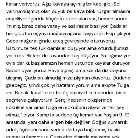
karar veriyoruz. Ağız kayaya açılmış bir kapı gibi. Sol
yanına düşmüş olan büyük bir kaya blok rüzgar almasını
engelliyor. İçeride küçük kuru bir alan var, hemen sonra
1m iniş, biraz daha yatay ve asıl inişler başlıyor. Çadırlar
hariç bütün eşyayı mağara ağzına taşıyoruz. Ekip çıkıyor.
Gece mağara içinde, ateş çevresinde oturuyoruz.
Üstümüze tek tük damlalar düşüyor ama oturduğumuz
yer kuru. Bir kez de tavandan taş düşüyor. Yattığımız yer
öyle dar ki, başlarımızın hemen üstünde kayalar duruyor.
Sabah uyanıyoruz. Hava açmış, ama kar da diz boyuna
ulaşmış. Çadırları almadığımıza pişman oluyoruz. Düdene
gireceğiz, şimdi çok iyi hatırlamıyorum ama ekipte Tulga
var. Bacak-kasık ezen tip üç emniyet kemerinden birini
seçmeye çalışıyorum. Gerçi hepsinin dikişlerinde
sökülme var ama Tulga en söküğünü alıyor ve “Bir şey
olmaz,” diyor. Kampta sadece üç kemer var. Yaşları 9-10
arasında, yani daha ergen bile değiller. Göğüs cumarı iki
adet, üçüncüsünün yerine deltaya bağlanmış basic
cumar kullanıyoruz. Giren ekip dışında malzeme yok.