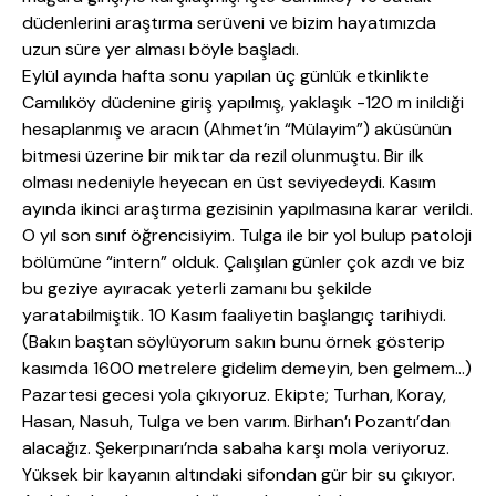
düdenlerini araştırma serüveni ve bizim hayatımızda
uzun süre yer alması böyle başladı.
Eylül ayında hafta sonu yapılan üç günlük etkinlikte
Camılıköy düdenine giriş yapılmış, yaklaşık -120 m inildiği
hesaplanmış ve aracın (Ahmet’in “Mülayim”) aküsünün
bitmesi üzerine bir miktar da rezil olunmuştu. Bir ilk
olması nedeniyle heyecan en üst seviyedeydi. Kasım
ayında ikinci araştırma gezisinin yapılmasına karar verildi.
O yıl son sınıf öğrencisiyim. Tulga ile bir yol bulup patoloji
bölümüne “intern” olduk. Çalışılan günler çok azdı ve biz
bu geziye ayıracak yeterli zamanı bu şekilde
yaratabilmiştik. 10 Kasım faaliyetin başlangıç tarihiydi.
(Bakın baştan söylüyorum sakın bunu örnek gösterip
kasımda 1600 metrelere gidelim demeyin, ben gelmem…)
Pazartesi gecesi yola çıkıyoruz. Ekipte; Turhan, Koray,
Hasan, Nasuh, Tulga ve ben varım. Birhan’ı Pozantı’dan
alacağız. Şekerpınarı’nda sabaha karşı mola veriyoruz.
Yüksek bir kayanın altındaki sifondan gür bir su çıkıyor.