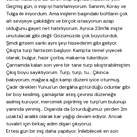
Geçmiş gün, o inişi iyi hatırlamıyorum. Sanırım, Koray ve
Tulga ile iniyordum. Ama inişlerin başındaki boltların çok
alt seviyeye çakıldığını ve birçok istasyonun azap
olduğunu gayet net hatırlıyorum. Ayrıca 23m’lik inişte
unutulacak gibi değil. Gözümüzde çok büyütürdük.
Şimdi gitsem sanki aynı şeyi hissederim gibi geliyor.
Çıkışta turp fantezim başlıyor. Kampta temel yiyecek
olarak; bulgur, hazır çorba, makarna tüketiliyor.
Çantamda kalan son yere bir tane turp sıkıştırabilmiştim.
Çıkış boyu sayıklıyorum. Turp, turp, tu… Çıkınca
bakıyorum, mağara ağzı kamp düzeni iyice oturmuş.
Çadır direkleri Yunus’un dergâha götürdüğü odunlar gibi
bir boy kesilmiş, çamaşırlar ateş çevresi düzeneğe
asılmış kuruyor, mercimek pişirilmiş ve turp’um bulunup
yanında yenmiş… Dışarıda da (oturduğumuz yerden 2m
uzakta) aralıklı olarak kar yağışı devam ediyor. Ancak
tuvalet için birkaç adım dışarı çıkıyoruz.
Ertesi gün bir iniş daha yapılıyor. İnilebilecek en son