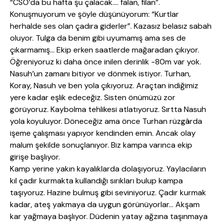
“CSO’da bu hafta şu çalacak…. falan, filan”.
Konuşmuyorum ve şöyle düşünüyorum: “Kurtlar
herhalde ses olan çadıra giderler”. Kazasız belasız sabah
oluyor. Tulga da benim gibi uyumamış ama ses de
çıkarmamış… Ekip erken saatlerde mağaradan çıkıyor.
Öğreniyoruz ki daha önce inilen derinlik -80m var yok.
Nasuh’un zamanı bitiyor ve dönmek istiyor. Turhan,
Koray, Nasuh ve ben yola çıkıyoruz. Araçtan indiğimiz
yere kadar eşlik edeceğiz. Sisten önümüzü zor
görüyoruz. Kaybolma tehlikesi atlatıyoruz. Sırtta Nasuh
yola koyuluyor. Döneceğiz ama önce Turhan rüzgârda
işeme çalışması yapıyor kendinden emin. Ancak olay
malum şekilde sonuçlanıyor. Biz kampa varınca ekip
girişe başlıyor.
Kamp yerine yakın kayalıklarda dolaşıyoruz. Yaylacıların
kıl çadır kurmakta kullandığı sırıkları bulup kampa
taşıyoruz. Hazine bulmuş gibi seviniyoruz. Çadır kurmak
kadar, ateş yakmaya da uygun görünüyorlar… Akşam
kar yağmaya başlıyor. Düdenin yatay ağzına taşınmaya