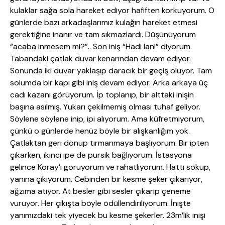
kulaklar sağa sola hareket ediyor hafiften korkuyorum. O
günlerde bazı arkadaşlarımız kulağın hareket etmesi
gerektiğine inanır ve tam sıkmazlardı. Düşünüyorum
“acaba inmesem mi?”.. Son iniş “Hadi lan!” diyorum.
Tabandaki çatlak duvar kenarından devam ediyor.
Sonunda iki duvar yaklaşıp daracık bir geçiş oluyor. Tam
solumda bir kapı gibi iniş devam ediyor. Arka arkaya üç
cadı kazanı görüyorum. İp toplanıp, bir alttaki inişin
başına asılmış. Yukarı çekilmemiş olması tuhaf geliyor.
Söylene söylene inip, ipi alıyorum. Ama küfretmiyorum,
çünkü o günlerde henüz böyle bir alışkanlığım yok.
Çatlaktan geri dönüp tırmanmaya başlıyorum. Bir ipten
çıkarken, ikinci ipe de pursik bağlıyorum. İstasyona
gelince Koray’ı görüyorum ve rahatlıyorum. Hattı söküp,
yanına çıkıyorum. Cebinden bir kesme şeker çıkarıyor,
ağzıma atıyor. At besler gibi sesler çıkarıp çeneme
vuruyor. Her çıkışta böyle ödüllendiriliyorum. İnişte
yanımızdaki tek yiyecek bu kesme şekerler. 23m’lik inişi