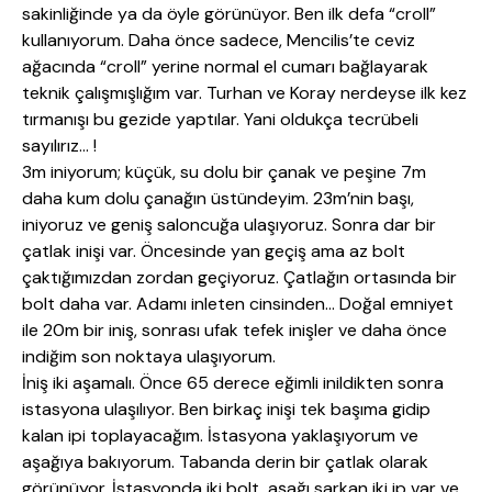
sakinliğinde ya da öyle görünüyor. Ben ilk defa “croll”
kullanıyorum. Daha önce sadece, Mencilis’te ceviz
ağacında “croll” yerine normal el cumarı bağlayarak
teknik çalışmışlığım var. Turhan ve Koray nerdeyse ilk kez
tırmanışı bu gezide yaptılar. Yani oldukça tecrübeli
sayılırız… !
3m iniyorum; küçük, su dolu bir çanak ve peşine 7m
daha kum dolu çanağın üstündeyim. 23m’nin başı,
iniyoruz ve geniş saloncuğa ulaşıyoruz. Sonra dar bir
çatlak inişi var. Öncesinde yan geçiş ama az bolt
çaktığımızdan zordan geçiyoruz. Çatlağın ortasında bir
bolt daha var. Adamı inleten cinsinden… Doğal emniyet
ile 20m bir iniş, sonrası ufak tefek inişler ve daha önce
indiğim son noktaya ulaşıyorum.
İniş iki aşamalı. Önce 65 derece eğimli inildikten sonra
istasyona ulaşılıyor. Ben birkaç inişi tek başıma gidip
kalan ipi toplayacağım. İstasyona yaklaşıyorum ve
aşağıya bakıyorum. Tabanda derin bir çatlak olarak
görünüyor. İstasyonda iki bolt, aşağı sarkan iki ip var ve