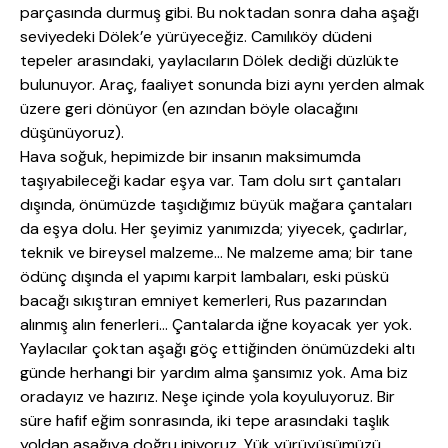
parçasında durmuş gibi. Bu noktadan sonra daha aşağı
seviyedeki Dölek’e yürüyeceğiz. Camılıköy düdeni
tepeler arasındaki, yaylacıların Dölek dediği düzlükte
bulunuyor. Araç, faaliyet sonunda bizi aynı yerden almak
üzere geri dönüyor (en azından böyle olacağını
düşünüyoruz).
Hava soğuk, hepimizde bir insanın maksimumda
taşıyabileceği kadar eşya var. Tam dolu sırt çantaları
dışında, önümüzde taşıdığımız büyük mağara çantaları
da eşya dolu. Her şeyimiz yanımızda; yiyecek, çadırlar,
teknik ve bireysel malzeme… Ne malzeme ama; bir tane
ödünç dışında el yapımı karpit lambaları, eski püskü
bacağı sıkıştıran emniyet kemerleri, Rus pazarından
alınmış alın fenerleri… Çantalarda iğne koyacak yer yok.
Yaylacılar çoktan aşağı göç ettiğinden önümüzdeki altı
günde herhangi bir yardım alma şansımız yok. Ama biz
oradayız ve hazırız. Neşe içinde yola koyuluyoruz. Bir
süre hafif eğim sonrasında, iki tepe arasındaki taşlık
yoldan aşağıya doğru iniyoruz. Yük yürüyüşümüzü