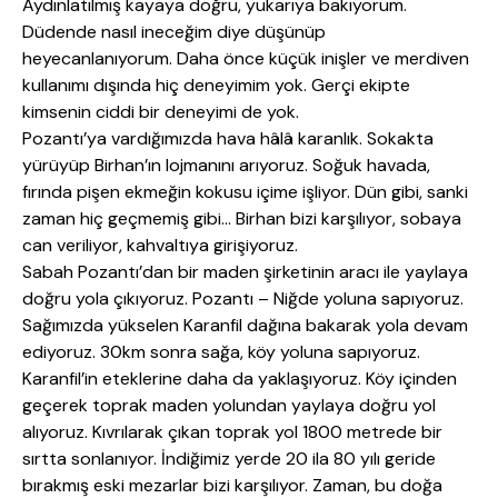
Aydınlatılmış kayaya doğru, yukarıya bakıyorum.
Düdende nasıl ineceğim diye düşünüp
heyecanlanıyorum. Daha önce küçük inişler ve merdiven
kullanımı dışında hiç deneyimim yok. Gerçi ekipte
kimsenin ciddi bir deneyimi de yok.
Pozantı’ya vardığımızda hava hâlâ karanlık. Sokakta
yürüyüp Birhan’ın lojmanını arıyoruz. Soğuk havada,
fırında pişen ekmeğin kokusu içime işliyor. Dün gibi, sanki
zaman hiç geçmemiş gibi… Birhan bizi karşılıyor, sobaya
can veriliyor, kahvaltıya girişiyoruz.
Sabah Pozantı’dan bir maden şirketinin aracı ile yaylaya
doğru yola çıkıyoruz. Pozantı – Niğde yoluna sapıyoruz.
Sağımızda yükselen Karanfil dağına bakarak yola devam
ediyoruz. 30km sonra sağa, köy yoluna sapıyoruz.
Karanfil’in eteklerine daha da yaklaşıyoruz. Köy içinden
geçerek toprak maden yolundan yaylaya doğru yol
alıyoruz. Kıvrılarak çıkan toprak yol 1800 metrede bir
sırtta sonlanıyor. İndiğimiz yerde 20 ila 80 yılı geride
bırakmış eski mezarlar bizi karşılıyor. Zaman, bu doğa