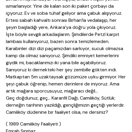
ısmarlanıyor. Yine de kalan son iki paket çorbayı da
içiyoruz. Ev ve soba tuhaf geliyor ama çabuk alışıyoruz.
Ertesi sabah kahvaltı sonrası Birhan’la vedalaşıp, her
şeyin başladığı yere, Ankara’ya doğru yola çıkıyoruz.
İşte böyle sevgili arkadaşlarım. Şimdilerde Petzl karpit
lambası kullanıyoruz, bazen sonra temizlemeden.
Karabinler dizi dizi paçamızdan sarkıyor, sucuk olmazsa
kamp da olmaz sanıyoruz. Şimdiki emniyet kemerlerini
giydik mi, bacaklarımızı iki yana bile açabiliyoruz.
Sanıyoruz ki dernekteki her şey zembille gökten indi.
Matkaptan 5m uzaktaysak gözümüze uyku girmiyor. Her
şeyi çabuk öğrenip, hemen derinlere de iniyoruz. Ama
artık mağara sporcusuyuz, mağaracı değil…
Geç doğdunuz, geç… Karanfil Dağı, Camılıköy, Sütlük;
derneğin tarihinin yazıldığı, gençliğimizin geçtiği yerlerdir.
Camılıköy düdenine bir faaliyet olsa, ne dersiniz?
( 1989 Camılıköy Faaliyeti )
Emrah Sınmaz