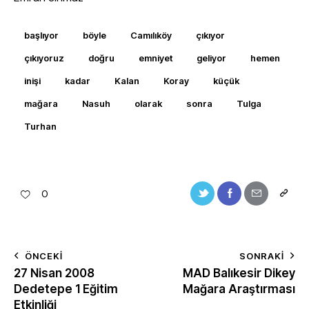
başlıyor
böyle
Camılıköy
çıkıyor
çıkıyoruz
doğru
emniyet
geliyor
hemen
inişi
kadar
Kalan
Koray
küçük
mağara
Nasuh
olarak
sonra
Tulga
Turhan
0
ÖNCEKI
SONRAKI
27 Nisan 2008
MAD Balıkesir Dikey
Dedetepe 1 Eğitim
Mağara Araştırması
Etkinliği