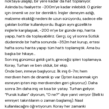
noktaya ulaşılıp, bir yere kadar da hat toplanıyor.
Aslında bu faaliyette -200m’ye kadar inilebildi. O günler
için önemli ve zor bir derinlikti. İnişler deneyim azlığı,
malzeme eksikliği nedeni ile uzun sürüyordu, sadece elle
çakılan boltlar kullanılıyordu. Bugün aynı güzellikte
inişlerle karşılaşsak, -200 m’ye bir günde inip, harita
yapıp, hattı da toplayabiliriz. Gerçi, üç yıl sonra Sütlük
düdeninde bir hafta sonunda -352m hat kurup, ertesi
hafta sonu harita yapıp tüm hattı toplamıştık. Ama bu
başka bir hikaye…
Son iniş günümüz geldi çattı, gireceğiz ipleri toplamaya.
Koray, Turhan ve ben olduk, bir ekip.
Önde ben, inmeye başlıyoruz. İlk iniş 6-7m; hem
merdiven hem de dinamik ip var (İpten kazanmak için
esneyen ipten inip merdivenden geri çıkıyoruz). Daha
sonra 3m daha iniş ve kısa bir yatay. Turhan geliyor.
“Pursik kullan” diyorum, “O ne?” diye yanıt veriyor (Belli ki
emniyet takıntılarım o zaman başlamış). Nasıl
kullanılacağını öğretiyorum. Koray her zamanki