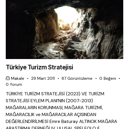
Türkiye Turizm Stratejisi
Makale
29 Mart 2011
87
Görüntüleme
0
Beğeni
0
Yorum
TÜRKİYE TURİZM STRATEJİSİ (2023) VE TURİZM
STRATEJİSİ EYLEM PLANI’NIN (2007-2013)
MAĞARALARIN KORUNMASI, MAĞARA TURİZMİ,
MAĞARACILIK ve MAĞARACILAR AÇISINDAN
DEĞERLENDİRİLMESİ Emre Baturay ALTINOK MAĞARA
ARAŞTIRMA DERNEĞİ IV. ULUSAL SPELEOLOJİ