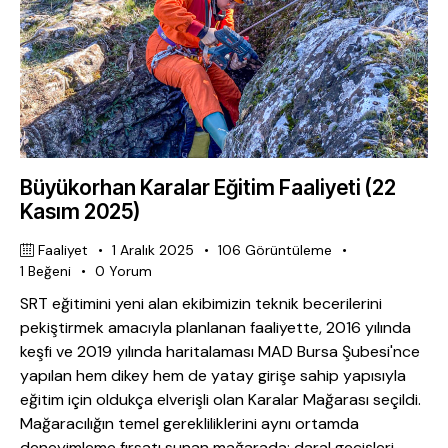
Büyükorhan Karalar Eğitim Faaliyeti (22
Kasım 2025)
Faaliyet
1 Aralık 2025
106
Görüntüleme
1
Beğeni
0
Yorum
SRT eğitimini yeni alan ekibimizin teknik becerilerini
pekiştirmek amacıyla planlanan faaliyette, 2016 yılında
keşfi ve 2019 yılında haritalaması MAD Bursa Şubesi'nce
yapılan hem dikey hem de yatay girişe sahip yapısıyla
eğitim için oldukça elverişli olan Karalar Mağarası seçildi.
Mağaracılığın temel gerekliliklerini aynı ortamda
deneyimleme fırsatı sunan mağarada; daral geçişleri,