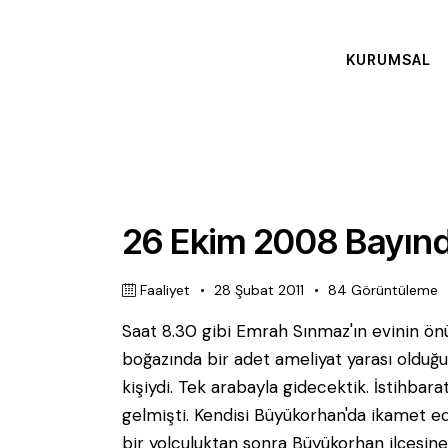
KURUMSAL
26 Ekim 2008 Bayınd
Faaliyet
28 Şubat 2011
84
Görüntüleme
Saat 8.30 gibi Emrah Sınmaz'ın evinin ön
boğazında bir adet ameliyat yarası olduğu 
kişiydi. Tek arabayla gidecektik. İstihba
gelmişti. Kendisi Büyükorhan'da ikamet edi
bir yolculuktan sonra Büyükorhan ilçesine