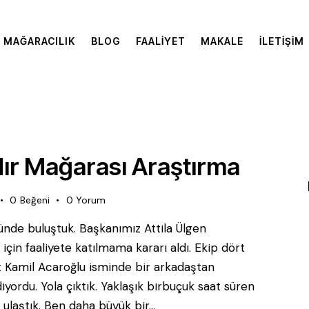
MAĞARACILIK
BLOG
FAALIYET
MAKALE
İLETIŞIM
ır Mağarası Araştırma
0
Beğeni
0
Yorum
ünde buluştuk. Başkanımız Attila Ülgen
için faaliyete katılmama kararı aldı. Ekip dört
rat Kamil Acaroğlu isminde bir arkadaştan
yordu. Yola çıktık. Yaklaşık birbuçuk saat süren
 ulaştık. Ben daha büyük bir…