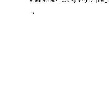
mahkumsunuz...” Aziz Yiğiter (bkz. “[tmf_li