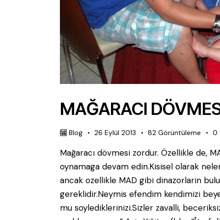
MAĞARACI DÖVMES
Blog
26 Eylül 2013
82
Görüntüleme
0
Mağaracı dövmesi zordur. Özellikle de, MA
oynamaga devam edin.Kisisel olarak neler ba
ancak ozellikle MAD gibi dinazorlarin bu
gereklidir.Neymis efendim kendimizi bey
mu soylediklerinizi.Sizler zavalli, becerik