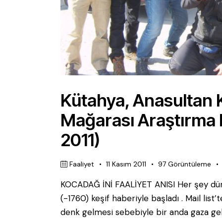
Kütahya, Anasultan 
Mağarası Araştırma F
2011)
Faaliyet
11 Kasım 2011
97
Görüntüleme
KOCADAĞ İNİ FAALİYET ANISI Her şey düny
(-1760) keşif haberiyle başladı . Mail lis
denk gelmesi sebebiyle bir anda gaza ge