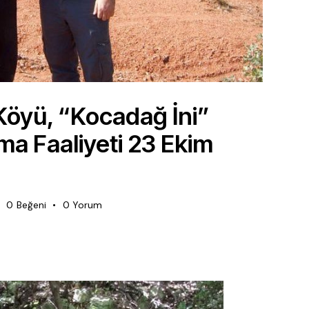
Köyü, “Kocadağ İni”
a Faaliyeti 23 Ekim
0
Beğeni
0
Yorum