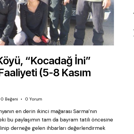
Köyü, “Kocadağ İni”
aaliyeti (5-8 Kasım
0
Beğeni
0
Yorum
anın en derin ikinci mağarası Sarma’nın
t’teki bu paylaşımın tam da bayram tatili öncesine
linip derneğe gelen ihbarları değerlendirmek