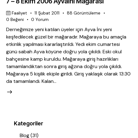
7 – 8 Ekim 2006 Ayvaini Mağarası
Faaliyet
11 Şubat 2011
88
Görüntüleme
0
Beğeni
0
Yorum
Derneğimize yeni katılan üyeler için Ayva İni yeni
keşfedilecek güzel bir mağaradır. Mağaraya bu amaçla
etkinlik yapılması kararlaştırıldı. Yedi ekim cumartesi
günü sabah Ayva köyüne doğru yola çıkıldı. Eski okul
bahçesine kamp kuruldu. Mağaraya giriş hazırlıkları
tamamlandıktan sonra giriş ağzına doğru yola çıkıldı.
Mağaraya 5 kişilik ekiple girildi. Giriş yaklaşık olarak 13:30
da tamamlandı. Kalan…
Kategoriler
Blog
(31)