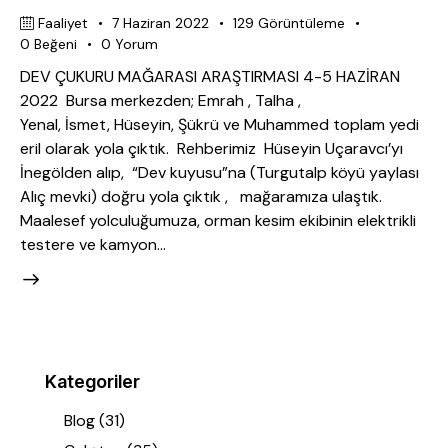
Faaliyet
7 Haziran 2022
129
Görüntüleme
0
Beğeni
0
Yorum
DEV ÇUKURU MAĞARASI ARAŞTIRMASI 4-5 HAZİRAN
2022 Bursa merkezden; Emrah , Talha ,
Yenal, İsmet, Hüseyin, Şükrü ve Muhammed toplam yedi
eril olarak yola çıktık. Rehberimiz Hüseyin Uçaravcı’yı
İnegölden alıp, “Dev kuyusu”na (Turgutalp köyü yaylası
Alıç mevki) doğru yola çıktık , mağaramıza ulaştık.
Maalesef yolculuğumuza, orman kesim ekibinin elektrikli
testere ve kamyon…
Kategoriler
Blog
(31)