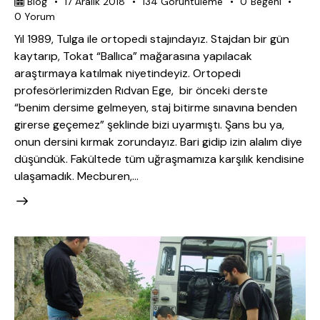
Blog
17 Aralık 2018
134
Görüntüleme
0
Beğeni
0
Yorum
Yıl 1989, Tulga ile ortopedi stajındayız. Stajdan bir gün
kaytarıp, Tokat “Ballıca” mağarasına yapılacak
araştırmaya katılmak niyetindeyiz. Ortopedi
profesörlerimizden Rıdvan Ege, bir önceki derste
“benim dersime gelmeyen, staj bitirme sınavına benden
girerse geçemez” şeklinde bizi uyarmıştı. Şans bu ya,
onun dersini kırmak zorundayız. Bari gidip izin alalım diye
düşündük. Fakültede tüm uğraşmamıza karşılık kendisine
ulaşamadık. Mecburen,…