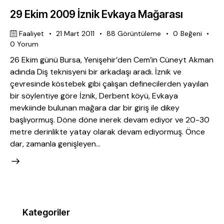
29 Ekim 2009 İznik Evkaya Mağarası
Faaliyet
21 Mart 2011
88
Görüntüleme
0
Beğeni
0
Yorum
26 Ekim günü Bursa, Yenişehir’den Cem’in Cüneyt Akman
adında Diş teknisyeni bir arkadaşı aradı. İznik ve
çevresinde köstebek gibi çalışan definecilerden yayılan
bir söylentiye göre İznik, Derbent köyü, Evkaya
mevkiinde bulunan mağara dar bir giriş ile dikey
başlıyormuş. Döne döne inerek devam ediyor ve 20-30
metre derinlikte yatay olarak devam ediyormuş. Önce
dar, zamanla genişleyen…
Kategoriler