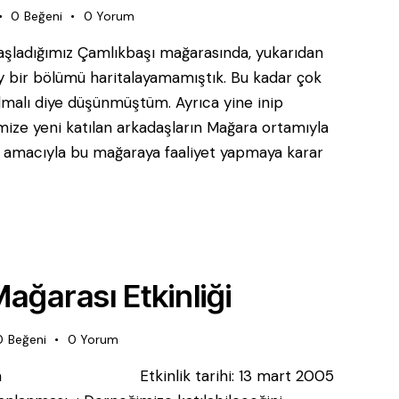
0
Beğeni
0
Yorum
başladığımız Çamlıkbaşı mağarasında, yukarıdan
key bir bölümü haritalayamamıştık. Bu kadar çok
olmalı diye düşünmüştüm. Ayrıca yine inip
mize yeni katılan arkadaşların Mağara ortamıyla
k amacıyla bu mağaraya faaliyet yapmaya karar
ağarası Etkinliği
0
Beğeni
0
Yorum
göl, Bursa Etkinlik tarihi: 13 mart 2005