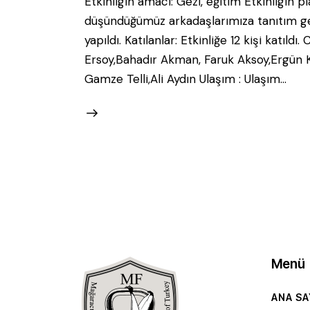
Etkinligin amacı: Gezi, eğitim Etkinligin 
düşündüğümüz arkadaşlarımıza tanıtım gezi
yapıldı. Katılanlar: Etkinliğe 12 kişi kat
Ersoy,Bahadır Akman, Faruk Aksoy,Ergün 
Gamze Telli,Ali Aydın Ulaşım : Ulaşım…
Menü
ANA SA