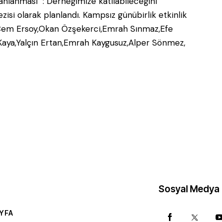
planlanması : Derneğimize katılabileceğini
si olarak planlandı. Kampsız günübirlik etkinlik
ıldı. Cem Ersoy,Okan Özşekerci,Emrah Sınmaz,Efe
Kaya,Yalçın Ertan,Emrah Kaygusuz,Alper Sönmez,
Sosyal Medya
YFA