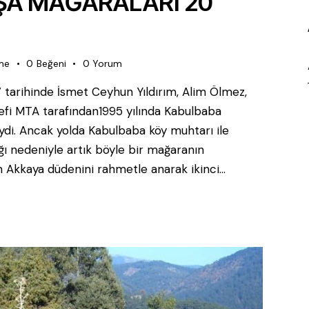
A MAĞARALARI 20
me
0
Beğeni
0
Yorum
tarihinde İsmet Ceyhun Yıldırım, Alim Ölmez,
defi MTA tarafından1995 yılında Kabulbaba
di. Ancak yolda Kabulbaba köy muhtarı ile
ı nedeniyle artık böyle bir mağaranın
n Akkaya düdenini rahmetle anarak ikinci…