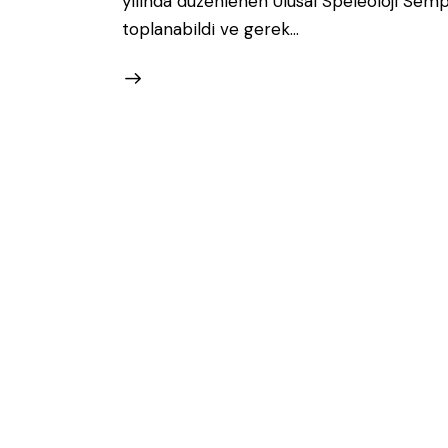
yılında düzenlenen Ulusal Speleoloji Se
toplanabildi ve gerek…