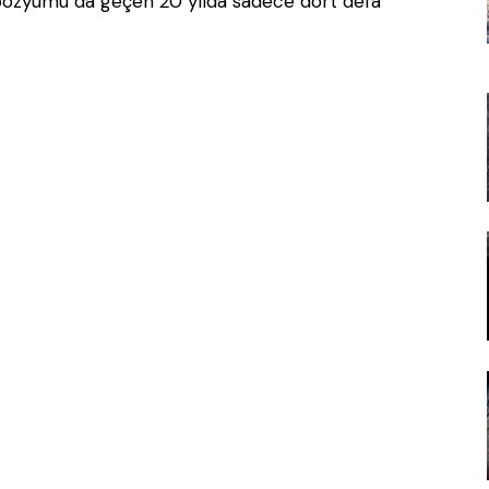
mpozyumu da geçen 20 yılda sadece dört defa