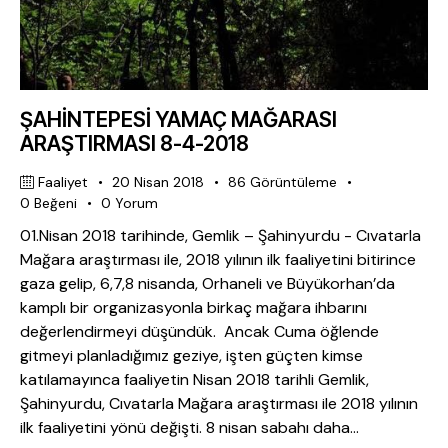
ŞAHİNTEPESİ YAMAÇ MAĞARASI
ARAŞTIRMASI 8-4-2018
Faaliyet
20 Nisan 2018
86
Görüntüleme
0
Beğeni
0
Yorum
01.Nisan 2018 tarihinde, Gemlik – Şahinyurdu - Cıvatarla
Mağara araştırması ile, 2018 yılının ilk faaliyetini bitirince
gaza gelip, 6,7,8 nisanda, Orhaneli ve Büyükorhan’da
kamplı bir organizasyonla birkaç mağara ihbarını
değerlendirmeyi düşündük. Ancak Cuma öğlende
gitmeyi planladığımız geziye, işten güçten kimse
katılamayınca faaliyetin Nisan 2018 tarihli Gemlik,
Şahinyurdu, Cıvatarla Mağara araştırması ile 2018 yılının
ilk faaliyetini yönü değişti. 8 nisan sabahı daha…