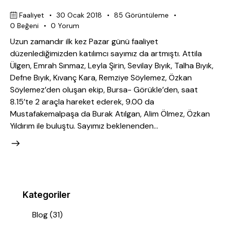
Faaliyet
30 Ocak 2018
85
Görüntüleme
0
Beğeni
0
Yorum
Uzun zamandır ilk kez Pazar günü faaliyet
düzenlediğimizden katılımcı sayımız da artmıştı. Attila
Ülgen, Emrah Sınmaz, Leyla Şirin, Sevilay Bıyık, Talha Bıyık,
Defne Bıyık, Kıvanç Kara, Remziye Söylemez, Özkan
Söylemez’den oluşan ekip, Bursa- Görükle’den, saat
8.15’te 2 araçla hareket ederek, 9.00 da
Mustafakemalpaşa da Burak Atılgan, Alim Ölmez, Özkan
Yıldırım ile buluştu. Sayımız beklenenden…
Kategoriler
Blog
(31)