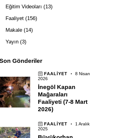
Eğitim Videoları
(13)
Faaliyet
(156)
Makale
(14)
Yayın
(3)
Son Gönderiler
FAALIYET
8 Nisan
2026
İnegöl Kapan
Mağaraları
Faaliyeti (7-8 Mart
2026)
FAALIYET
1 Aralık
2025
Büyükorhan