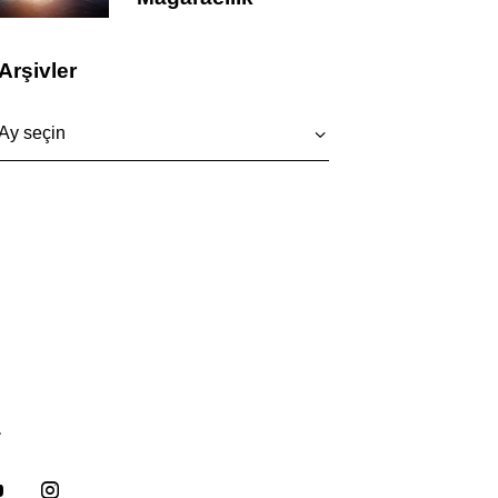
Arşivler
a