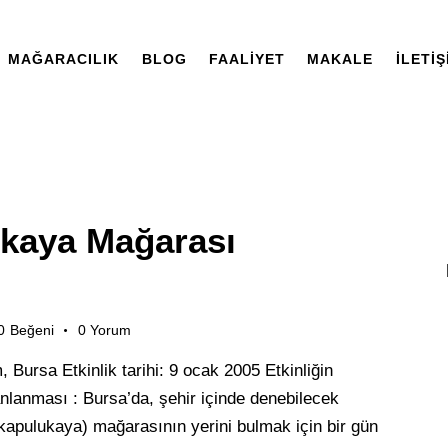
MAĞARACILIK
BLOG
FAALIYET
MAKALE
İLETIŞ
ukaya Mağarası
0
Beğeni
0
Yorum
 Bursa Etkinlik tarihi: 9 ocak 2005 Etkinliğin
nlanması : Bursa’da, şehir içinde denebilecek
kapulukaya) mağarasının yerini bulmak için bir gün