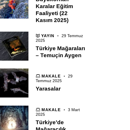
Karalar Eğitim
Faaliyeti (22
Kasım 2025)
YAYIN
29 Temmuz
2025
Türkiye Mağaraları
– Temuçin Aygen
MAKALE
29
Temmuz 2025
Yarasalar
MAKALE
3 Mart
2025
Türkiye’de
Mağaracılık