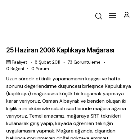
25 Haziran 2006 Kaplıkaya Mağarası
Faaliyet
8 Şubat 2011
73
Görüntüleme
0
Beğeni
0
Yorum
Uzun süredir etkinlik yapamamanın kaygısı ve hafta
sonunu değerlendirme düşüncesi birleşince Kapulukaya
(kaplıkaya) mağarasına küçük bir kaçamak yapmaya
karar veriyoruz. Osman Albayrak ve benden oluşan iki
kişilik mini ekibimizle sabah saatlerinde mağara ağzına
varıyoruz. Temel amacımız, mağaraya SRT teknikleri
kullanarak giriş yapıp, kayada öğrenilen tekniğin
uygulamasını yapmak. Mağara ağzında, dışarıdan
bakılınca görünmeyen doğal noktaya emniyet…