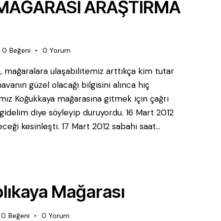
MAĞARASI ARAŞTIRMA
0
Beğeni
0
Yorum
, mağaralara ulaşabilitemiz arttıkça kim tutar
vanın güzel olacağı bilgisini alınca hiç
mız Koğukkaya mağarasına gitmek için çağrı
gidelim diye söyleyip duruyordu. 16 Mart 2012
ceği kesinleşti. 17 Mart 2012 sabahı saat…
lıkaya Mağarası
0
Beğeni
0
Yorum