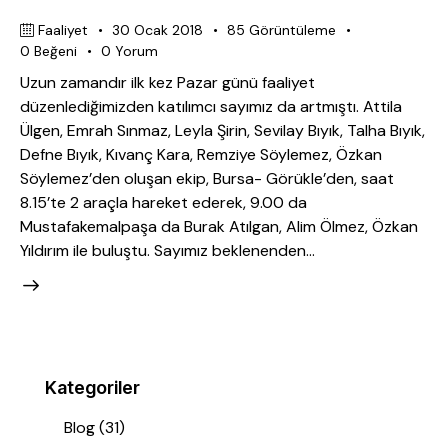
Faaliyet
30 Ocak 2018
85
Görüntüleme
0
Beğeni
0
Yorum
Uzun zamandır ilk kez Pazar günü faaliyet
düzenlediğimizden katılımcı sayımız da artmıştı. Attila
Ülgen, Emrah Sınmaz, Leyla Şirin, Sevilay Bıyık, Talha Bıyık,
Defne Bıyık, Kıvanç Kara, Remziye Söylemez, Özkan
Söylemez’den oluşan ekip, Bursa- Görükle’den, saat
8.15’te 2 araçla hareket ederek, 9.00 da
Mustafakemalpaşa da Burak Atılgan, Alim Ölmez, Özkan
Yıldırım ile buluştu. Sayımız beklenenden…
Kategoriler
Blog
(31)