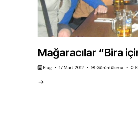
Mağaracılar “Bira iç
Blog
17 Mart 2012
91
Görüntüleme
0
B