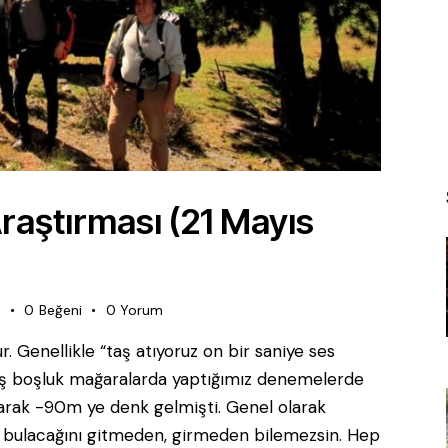
raştırması (21 Mayıs
e
0
Beğeni
0
Yorum
r. Genellikle “taş atıyoruz on bir saniye ses
iniş boşluk mağaralarda yaptığımız denemelerde
larak -90m ye denk gelmişti. Genel olarak
 bulacağını gitmeden, girmeden bilemezsin. Hep