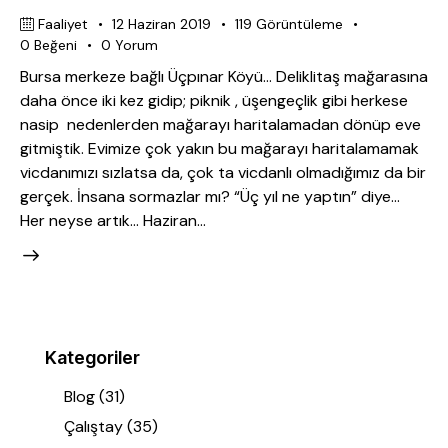
Faaliyet
12 Haziran 2019
119
Görüntüleme
0
Beğeni
0
Yorum
Bursa merkeze bağlı Üçpınar Köyü… Deliklitaş mağarasına
daha önce iki kez gidip; piknik , üşengeçlik gibi herkese
nasip nedenlerden mağarayı haritalamadan dönüp eve
gitmiştik. Evimize çok yakın bu mağarayı haritalamamak
vicdanımızı sızlatsa da, çok ta vicdanlı olmadığımız da bir
gerçek. İnsana sormazlar mı? “Üç yıl ne yaptın” diye…
Her neyse artık… Haziran…
Kategoriler
Blog
(31)
Çalıştay
(35)