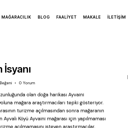
MAĞARACILIK
BLOG
FAALIYET
MAKALE
İLETIŞIM
 İsyanı
Beğeni
0
Yorum
uzunluğunda olan doğa harikası Ayvaini
oluna mağara araştırmacıları tepki gösteriyor.
arasının turizme açılmasından sonra mağaranın
nın Ayvalı Köyü Ayvaini mağarası için yapılmaması
urizme açılmamasını isteyen araştırmacılar,