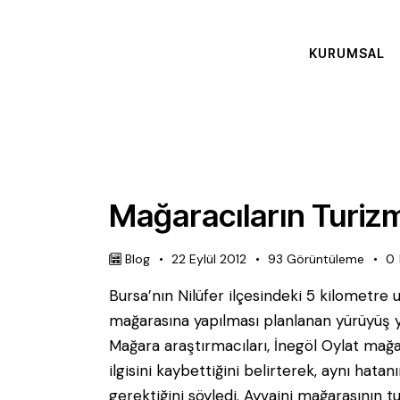
KURUMSAL
Mağaracıların Turizm
Blog
22 Eylül 2012
93
Görüntüleme
0
Bursa’nın Nilüfer ilçesindeki 5 kilometre 
mağarasına yapılması planlanan yürüyüş y
Mağara araştırmacıları, İnegöl Oylat mağ
ilgisini kaybettiğini belirterek, aynı hata
gerektiğini söyledi. Ayvaini mağarasının t