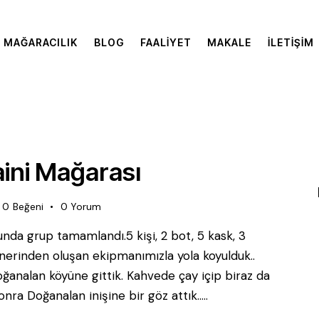
MAĞARACILIK
BLOG
FAALIYET
MAKALE
İLETIŞIM
ini Mağarası
0
Beğeni
0
Yorum
nda grup tamamlandı.5 kişi, 2 bot, 5 kask, 3
fenerinden oluşan ekipmanımızla yola koyulduk..
ğanalan köyüne gittik. Kahvede çay içip biraz da
nra Doğanalan inişine bir göz attık..…