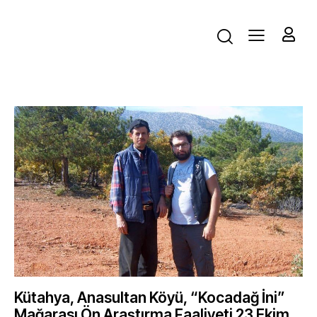
Kütahya, Anasultan Köyü, “Kocadağ İni”
Mağarası Ön Araştırma Faaliyeti 23 Ekim