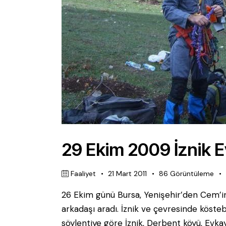
29 Ekim 2009 İznik 
Faaliyet
21 Mart 2011
86
Görüntüleme
26 Ekim günü Bursa, Yenişehir’den Cem’i
arkadaşı aradı. İznik ve çevresinde kösteb
söylentiye göre İznik, Derbent köyü, Evka