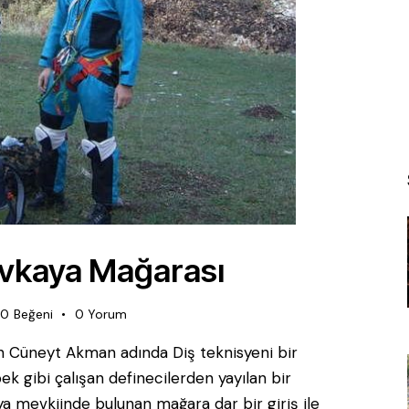
Evkaya Mağarası
0
Beğeni
0
Yorum
n Cüneyt Akman adında Diş teknisyeni bir
ek gibi çalışan definecilerden yayılan bir
ya mevkiinde bulunan mağara dar bir giriş ile