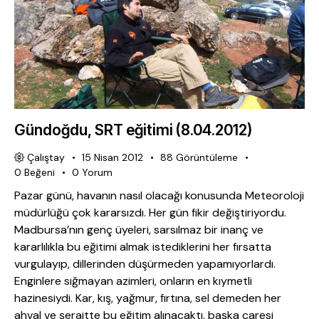
Gündoğdu, SRT eğitimi (8.04.2012)
Çalıştay
15 Nisan 2012
88
Görüntüleme
0
Beğeni
0
Yorum
Pazar günü, havanın nasıl olacağı konusunda Meteoroloji
müdürlüğü çok kararsızdı. Her gün fikir değiştiriyordu.
Madbursa’nın genç üyeleri, sarsılmaz bir inanç ve
kararlılıkla bu eğitimi almak istediklerini her fırsatta
vurgulayıp, dillerinden düşürmeden yapamıyorlardı.
Enginlere sığmayan azimleri, onların en kıymetli
hazinesiydi. Kar, kış, yağmur, fırtına, sel demeden her
ahval ve şeraitte bu eğitim alınacaktı, başka çaresi