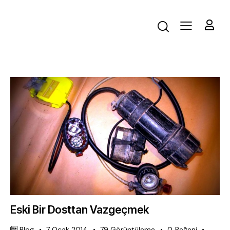
Eski Bir Dosttan Vazgeçmek
Blog
7 Ocak 2014
79
Görüntüleme
0
Beğeni