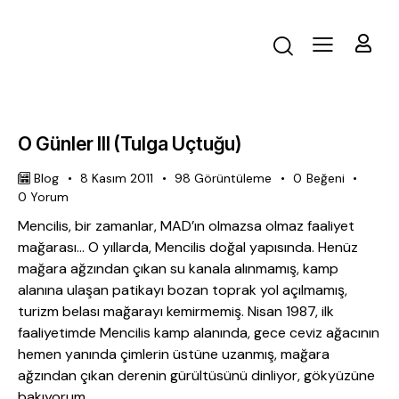
O Günler III (Tulga Uçtuğu)
Blog
8 Kasım 2011
98
Görüntüleme
0
Beğeni
0
Yorum
Mencilis, bir zamanlar, MAD’ın olmazsa olmaz faaliyet
mağarası… O yıllarda, Mencilis doğal yapısında. Henüz
mağara ağzından çıkan su kanala alınmamış, kamp
alanına ulaşan patikayı bozan toprak yol açılmamış,
turizm belası mağarayı kemirmemiş. Nisan 1987, ilk
faaliyetimde Mencilis kamp alanında, gece ceviz ağacının
hemen yanında çimlerin üstüne uzanmış, mağara
ağzından çıkan derenin gürültüsünü dinliyor, gökyüzüne
bakıyorum.…