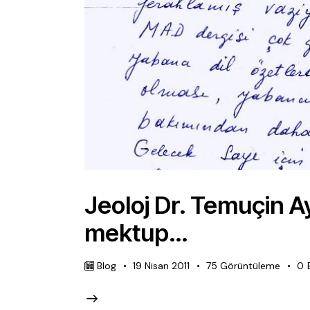
Jeoloj Dr. Temuçin Ay
mektup…
Blog
19 Nisan 2011
75
Görüntüleme
0