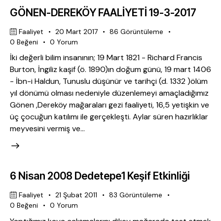
GÖNEN-DEREKÖY FAALİYETİ 19-3-2017
Faaliyet
20 Mart 2017
86
Görüntüleme
0
Beğeni
0
Yorum
İki değerli bilim insanının; 19 Mart 1821 - Richard Francis
Burton, İngiliz kaşif (ö. 1890)ın doğum günü, 19 mart 1406
- İbn-i Haldun, Tunuslu düşünür ve tarihçi (d. 1332 )ölüm
yıl dönümü olması nedeniyle düzenlemeyi amaçladığımız
Gönen ,Dereköy mağaraları gezi faaliyeti, 16,5 yetişkin ve
üç çocuğun katılımı ile gerçekleşti. Aylar süren hazırlıklar
meyvesini vermiş ve…
6 Nisan 2008 Dedetepe1 Keşif Etkinliği
Faaliyet
21 Şubat 2011
83
Görüntüleme
0
Beğeni
0
Yorum