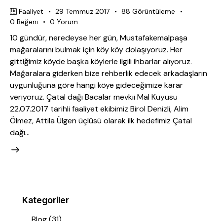
Faaliyet
29 Temmuz 2017
88
Görüntüleme
0
Beğeni
0
Yorum
10 gündür, neredeyse her gün, Mustafakemalpaşa
mağaralarını bulmak için köy köy dolaşıyoruz. Her
gittiğimiz köyde başka köylerle ilgili ihbarlar alıyoruz.
Mağaralara giderken bize rehberlik edecek arkadaşların
uygunluğuna göre hangi köye gideceğimize karar
veriyoruz. Çatal dağı Bacalar mevkii Mal Kuyusu
22.07.2017 tarihli faaliyet ekibimiz Birol Denizli, Alim
Ölmez, Attila Ülgen üçlüsü olarak ilk hedefimiz Çatal
dağı…
Kategoriler
Blog
(31)