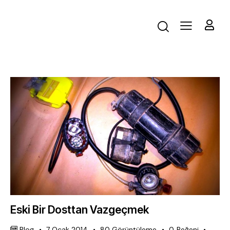
Eski Bir Dosttan Vazgeçmek
Blog
7 Ocak 2014
80
Görüntüleme
0
Beğeni