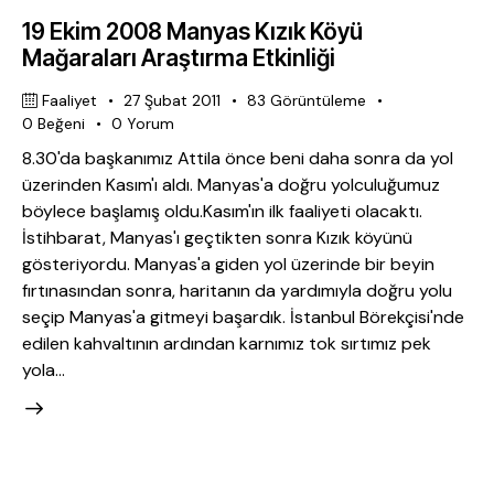
19 Ekim 2008 Manyas Kızık Köyü
Mağaraları Araştırma Etkinliği
Faaliyet
27 Şubat 2011
83
Görüntüleme
0
Beğeni
0
Yorum
8.30'da başkanımız Attila önce beni daha sonra da yol
üzerinden Kasım'ı aldı. Manyas'a doğru yolculuğumuz
böylece başlamış oldu.Kasım'ın ilk faaliyeti olacaktı.
İstihbarat, Manyas'ı geçtikten sonra Kızık köyünü
gösteriyordu. Manyas'a giden yol üzerinde bir beyin
fırtınasından sonra, haritanın da yardımıyla doğru yolu
seçip Manyas'a gitmeyi başardık. İstanbul Börekçisi'nde
edilen kahvaltının ardından karnımız tok sırtımız pek
yola…