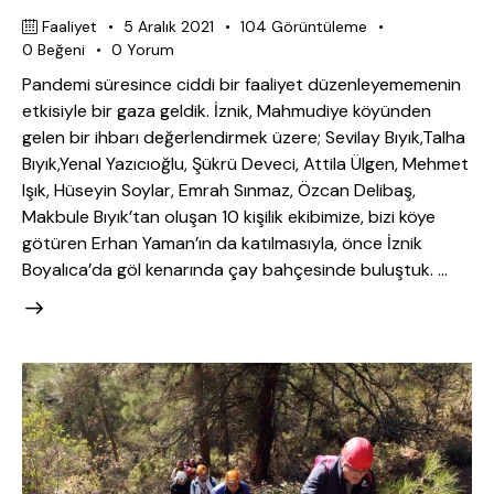
Faaliyet
5 Aralık 2021
104
Görüntüleme
0
Beğeni
0
Yorum
Pandemi süresince ciddi bir faaliyet düzenleyememenin
etkisiyle bir gaza geldik. İznik, Mahmudiye köyünden
gelen bir ihbarı değerlendirmek üzere; Sevilay Bıyık,Talha
Bıyık,Yenal Yazıcıoğlu, Şükrü Deveci, Attila Ülgen, Mehmet
Işık, Hüseyin Soylar, Emrah Sınmaz, Özcan Delibaş,
Makbule Bıyık’tan oluşan 10 kişilik ekibimize, bizi köye
götüren Erhan Yaman’ın da katılmasıyla, önce İznik
Boyalıca’da göl kenarında çay bahçesinde buluştuk. …