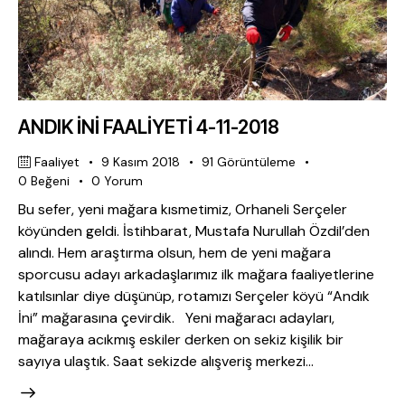
ANDIK İNİ FAALİYETİ 4-11-2018
Faaliyet
9 Kasım 2018
91
Görüntüleme
0
Beğeni
0
Yorum
Bu sefer, yeni mağara kısmetimiz, Orhaneli Serçeler
köyünden geldi. İstihbarat, Mustafa Nurullah Özdil’den
alındı. Hem araştırma olsun, hem de yeni mağara
sporcusu adayı arkadaşlarımız ilk mağara faaliyetlerine
katılsınlar diye düşünüp, rotamızı Serçeler köyü “Andık
İni” mağarasına çevirdik. Yeni mağaracı adayları,
mağaraya acıkmış eskiler derken on sekiz kişilik bir
sayıya ulaştık. Saat sekizde alışveriş merkezi…