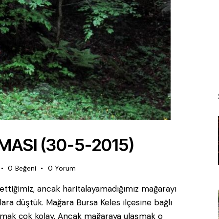
ASI (30-5-2015)
0
Beğeni
0
Yorum
ettiğimiz, ancak haritalayamadığımız mağarayı
llara düştük. Mağara Bursa Keles ilçesine bağlı
şmak çok kolay. Ancak mağaraya ulaşmak o