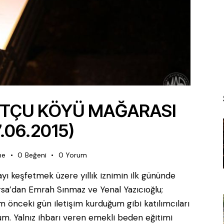
UTÇU KÖYÜ MAĞARASI
.06.2015)
me
0
Beğeni
0
Yorum
yı keşfetmek üzere yıllık iznimin ilk gününde
rsa’dan Emrah Sınmaz ve Yenal Yazıcıoğlu;
m önceki gün iletişim kurduğum gibi katılımcıları
m. Yalnız ihbarı veren emekli beden eğitimi