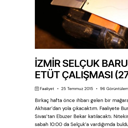
İZMİR SELÇUK BAR
ETÜT ÇALIŞMASI (27
Faaliyet
25 Temmuz 2015
96
Görüntüle
Birkaç hafta önce ihbarı gelen bir mağara
Akhisar’dan yola çıkacaktım. Faaliyete Bu
Sivas’tan Ebuzer Bekar katılacaktı. Niteki
sabah 10:00 da Selçuk’a vardığımda buldu