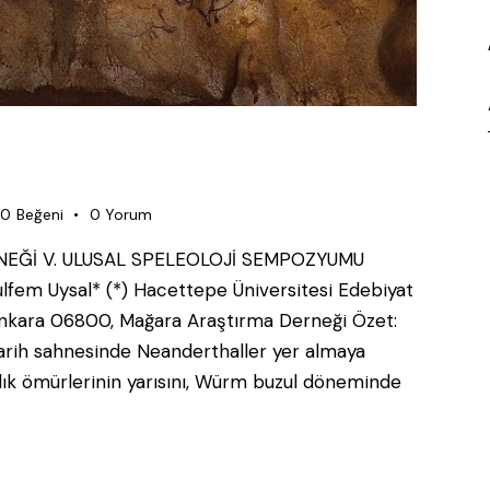
0
Beğeni
0
Yorum
EĞİ V. ULUSAL SPELEOLOJİ SEMPOZYUMU
em Uysal* (*) Hacettepe Üniversitesi Edebiyat
 Ankara 06800, Mağara Araştırma Derneği Özet:
arih sahnesinde Neanderthaller yer almaya
ıllık ömürlerinin yarısını, Würm buzul döneminde