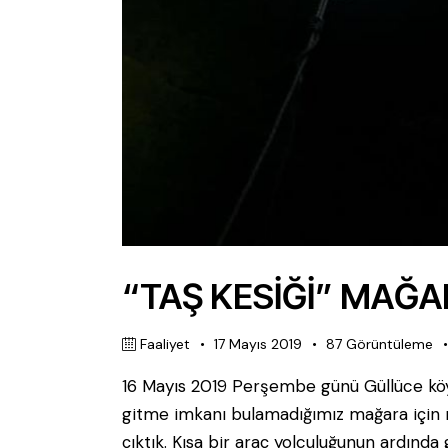
“TAŞ KESİĞİ” MAĞA
Faaliyet
17 Mayıs 2019
87
Görüntüleme
16 Mayıs 2019 Perşembe günü Güllüce köy
gitme imkanı bulamadığımız mağara için m
çıktık. Kısa bir araç yolculuğunun ardınd