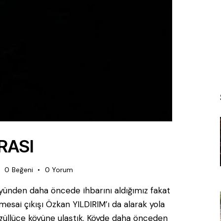
RASI
0
Beğeni
0
Yorum
ünden daha öncede ihbarını aldığımız fakat
esai çıkışı Özkan YILDIRIM’ı da alarak yola
a güllüce köyüne ulaştık. Köyde daha önceden