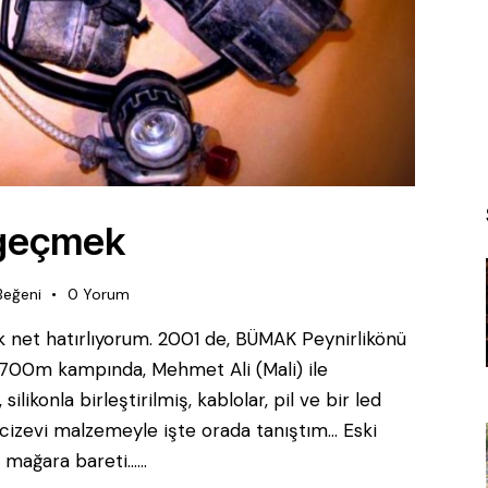
zgeçmek
Beğeni
0
Yorum
 net hatırlıyorum. 2001 de, BÜMAK Peynirlikönü
. -700m kampında, Mehmet Ali (Mali) ile
likonla birleştirilmiş, kablolar, pil ve bir led
cizevi malzemeyle işte orada tanıştım… Eski
k mağara bareti……