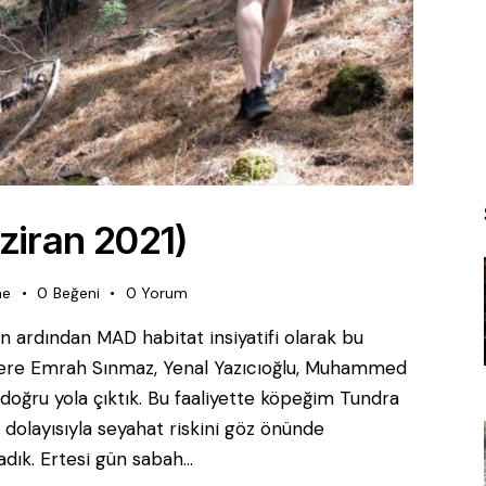
aziran 2021)
me
0
Beğeni
0
Yorum
nın ardından MAD habitat insiyatifi olarak bu
 üzere Emrah Sınmaz, Yenal Yazıcıoğlu, Muhammed
oğru yola çıktık. Bu faaliyette köpeğim Tundra
 dolayısıyla seyahat riskini göz önünde
adık. Ertesi gün sabah…