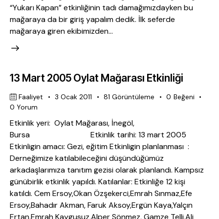
“Yukarı Kapan” etkinliğinin tadı damağımızdayken bu
mağaraya da bir giriş yapalım dedik. İlk seferde
mağaraya giren ekibimizden…
13 Mart 2005 Oylat Mağarası Etkinliği
Faaliyet
3 Ocak 2011
81
Görüntüleme
0
Beğeni
0
Yorum
Etkinlik yeri: Oylat Mağarası, İnegöl,
Bursa Etkinlik tarihi: 13 mart 2005
Etkinligin amacı: Gezi, eğitim Etkinligin planlanması :
Derneğimize katılabileceğini düşündüğümüz
arkadaşlarımıza tanıtım gezisi olarak planlandı. Kampsız
günübirlik etkinlik yapıldı. Katılanlar: Etkinliğe 12 kişi
katıldı. Cem Ersoy,Okan Özşekerci,Emrah Sınmaz,Efe
Ersoy,Bahadır Akman, Faruk Aksoy,Ergün Kaya,Yalçın
Ertan,Emrah Kaygusuz,Alper Sönmez, Gamze Telli,Ali