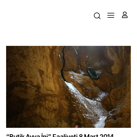
“Butik Ayva İni” Faaliyeti 8 Mart 2014