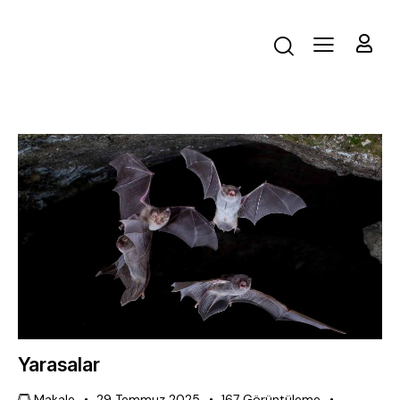
Yarasalar
Makale
29 Temmuz 2025
167
Görüntüleme