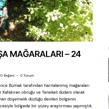
A MAĞARALARI – 24
0
Beğeni
0
Yorum
ce Bümak tarafından haritalanmış mağaraları
 Kafakıran obruğu ve Tenekeli düdeni olarak
unan döşemelik düzlüğü denilen bölgenin
ncesiyle bölgede bir yüzey araştırması yapmıştık.