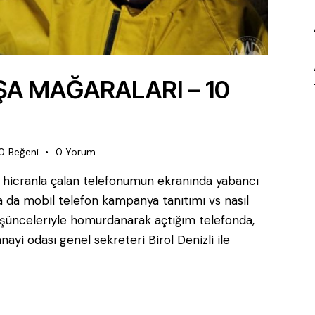
A MAĞARALARI – 10
0
Beğeni
0
Yorum
an, hicranla çalan telefonumun ekranında yabancı
ya da mobil telefon kampanya tanıtımı vs nasıl
ünceleriyle homurdanarak açtığım telefonda,
ayi odası genel sekreteri Birol Denizli ile