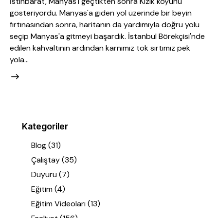
İstihbarat, Manyas'ı geçtikten sonra Kızık köyünü
gösteriyordu. Manyas'a giden yol üzerinde bir beyin
fırtınasından sonra, haritanın da yardımıyla doğru yolu
seçip Manyas'a gitmeyi başardık. İstanbul Börekçisi'nde
edilen kahvaltının ardından karnımız tok sırtımız pek
yola…
Kategoriler
Blog
(31)
Çalıştay
(35)
Duyuru
(7)
Eğitim
(4)
Eğitim Videoları
(13)