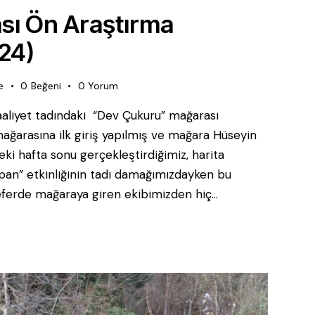
sı Ön Araştırma
024)
e
0
Beğeni
0
Yorum
k faaliyet tadındaki “Dev Çukuru” mağarası
ağarasına ilk giriş yapılmış ve mağara Hüseyin
eki hafta sonu gerçekleştirdiğimiz, harita
apan” etkinliğinin tadı damağımızdayken bu
seferde mağaraya giren ekibimizden hiç…