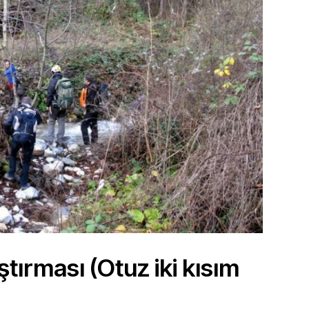
ırması (Otuz iki kısım