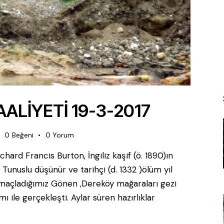
LİYETİ 19-3-2017
0
Beğeni
0
Yorum
ichard Francis Burton, İngiliz kaşif (ö. 1890)ın
Tunuslu düşünür ve tarihçi (d. 1332 )ölüm yıl
açladığımız Gönen ,Dereköy mağaraları gezi
mı ile gerçekleşti. Aylar süren hazırlıklar